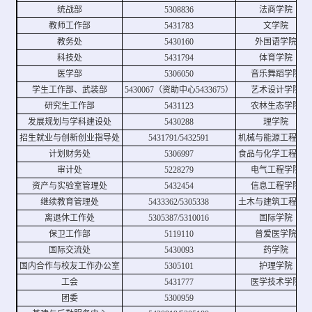
统战部
5308836
法商学院
教师工作部
5431783
文学院
教务处
5430160
外国语学院
科技处
5431794
体育学院
医学部
5306050
音乐舞蹈学院
学生工作部、武装部
5430067（资助中心5433675）
艺术设计学院
研究生工作部
5431123
农林生态学院
发展规划与学科建设处
5430288
理学院
招生就业与创新创业指导处
5431791/5432591
机械与能源工程学
计划财务处
5306997
食品与化学工程学
审计处
5228279
电气工程学院
资产与实验室管理处
5432454
信息工程学院
继续教育管理处
5433362/5305338
土木与建筑工程学
离退休工作处
5305387/5310016
国际学院
保卫工作部
5119110
普爱医学院
国际交流处
5430093
药学院
国内合作与校友工作办公室
5305101
护理学院
工会
5431777
医学技术学院
团委
5300959