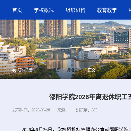
首页
学校概况
组织机构
教育教学
所在位置
首页
新闻网
通知公告
正文
邵阳学院2026年离退休职
发布时间：2026-06-28
来源：
浏览量：
285
202
6
年
6
月
26
日，学校招投标管理办公室就邵阳学院2