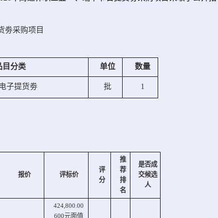
货劵采购项目
品目分类
单位
数量
电子提货劵
批
1
推
是否成
评
荐
报价
评标价
交候选
分
排
人
名
424,800.00
600元面值