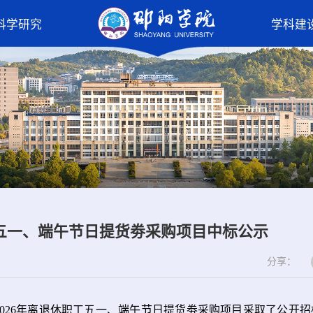
科学研究
学科建
工五一、端午节日提货劵采购项目中标公示
分享：
026年离退休职工
五一
、
端午
节日提货劵采购项目采取了
公开招