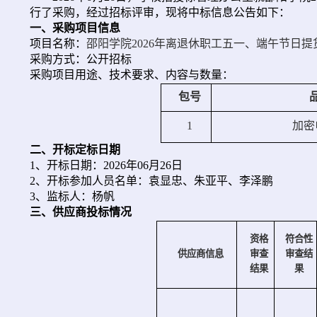
行了采购，经过招标评审，现将中标信息公告如下：
一、采购项目信息
项目名称：
邵阳学院2026年离退休职工
五一
、
端午
节日提
采购方式：
公开招标
采购项目用途、技术要求、内容与数量：
包号
1
加密
二、开标定标日期
1、开标日期：202
6
年
0
6
月
2
6
日
2、开标参加人员名单：
袁显忠、
朱亚平
、李泽鹏
3、监标人：
杨帆
三、
供应商投标情况
资格
符合性
供应商信息
审查
审查结
结果
果