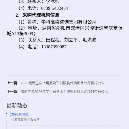
（3）联系人：李老师
（4）电话：0739-5432454
2
、
采购代理机构信息
（1）名称：
中科高盛咨询集团有限公司
（2）地址：
湖南省
邵阳市双清区兴隆街道宝庆商贸
城A13栋3009
；
（3）联系
人：田程程、刘立平、毛洪峰
（4）电话：
13387390087
上一篇：
2026级新生床上用品及军训服装代购项目公开招标公告
下一篇：
邵阳学院2026年学生宿舍木工维修材料采购项目中标公示
最新动态
2026.08.04
代表热议党代会报告