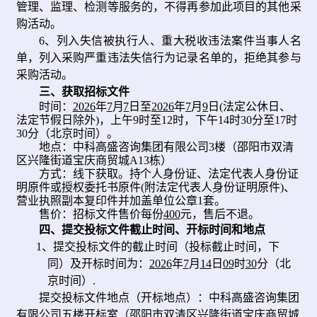
管理、监理、检测等服务的，不得再参加此项目的其他采
购活动。
6、
列入失信被执行人、重大税收违法案件当事人名
单，列入采购严重违法失信行为记录名单的，拒绝其参与
采购活动。
三
、获取招标文件
时间：
202
6
年
7
月
7
日
至
202
6
年
7
月
9
日
(法定公休日、
法定节假日除外)
，上午
9
时至12时，下午14时30分至17时
30分（北京时间）
。
地点：
中科高盛咨询集团有限公司
3
楼（邵阳市双清
区兴隆街道宝庆商贸城A13栋）
方式：线下获取。
持
个人身份证、法定代表人身份证
明
原件
或授权委托书
原件
(附法定代表人身份证明
原件
)
、
营
业执照副本复印件
并
加盖单位公章
1套
。
售价：
招
标文件
售价每份
400
元，售后不退。
四、提交投标文件截止时间、开标时间和地点
1
、
提交投标文件的截止时间
（投标截止时间，下
同）及开标时间为
：
202
6
年
7
月
14
日
09
时
30
分
（北
京时间）
.
提交投标文件
地点
（开标地点）
：
中科高盛咨询集团
有限公司五楼开标室（邵阳市双清区兴隆街道宝庆商贸城