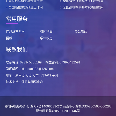
国家自然科学基金委员会
全国哲学社会科学工作办公室
全国高校思想政治工作网
全国高校教学基本状态数据库
常用服务
作息班车时间
校园地图
办公电话
捐赠
学年校历
联系我们
联系电话: 0739- 5305169 招生咨询: 0739-5432591
新闻邮箱：xiaobao198@126.com
地址：湖南.邵阳.邵阳市七里坪/李子园
技术支持：信息与网络中心
邵阳学院版权所有
湘ICP备14006633-2号
前置审核湘教QS3-200505-000283
湘公网安备43050302000146号